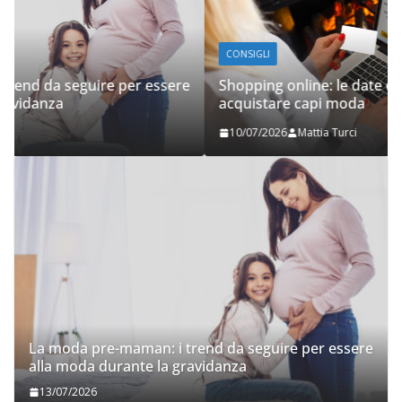
CONSIGLI
e
Shopping online: le date e i periodi migliori per
acquistare capi moda
10/07/2026
Mattia Turci
La moda pre-maman: i trend da seguire per essere
alla moda durante la gravidanza
13/07/2026